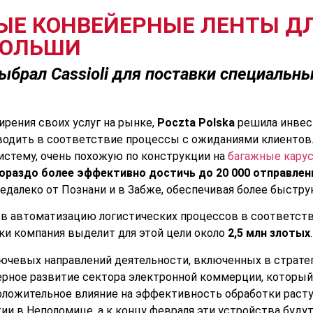
ВЫЕ КОНВЕЙЕРНЫЕ ЛЕНТЫ 
ПОЛЬШИ
выбрал Cassioli для поставки специальн
рения своих услуг на рынке,
Poczta Polska
решила инвест
иводить в соответствие процессы с ожиданиями клиентов
стему, очень похожую по конструкции на
багажные кару
ораздо более эффективно достичь до 20 000 отправлен
недалеко от Познани и в Забже, обеспечивая более быстр
в автоматизацию логистических процессов в соответстви
ски компания выделит для этой цели около
2,5 млн злотых
.
лючевых направлений деятельности, включенных в стратег
рное развитие сектора электронной коммерции, который
оложительное влияние на эффективность обработки расту
ятии в Неполомице, а к концу февраля эти устройства буд