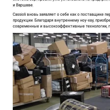
и Варшаве.
Cassioli вновь заявляет о себе как о поставщике
продукции. Благодаря внутреннему ноу-хау, приобр
современные и высокоэффективные технологии, п