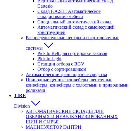
Вертикальный автоматический склад
Cartesio
Склад F.A.ST.: Автоматическое
складирование мебели
Специальный автоматический склад
Автоматический склад с самонесущей
конструкцией
Распределительные центры и сосртировочные
системы
Pick to Belt для сортировки заказов
Pick to Light
Станции отбора с RGV
Отбор с сортировщиком
Автоматические транспортные средства
Приводные цепные конвейеры, ленточные
конвейеры, конвейеры с холостыми и приводными
роликами
TIRE
Division
АВТОМАТИЧЕСКИЕ СКЛАДЫ ДЛЯ
ОБЫЧНЫХ И НЕВУЛКАНИЗИРОВАННЫХ
ШИН И СЫРЬЯ
MАНИПУЛЯТОР ГАНТРИ