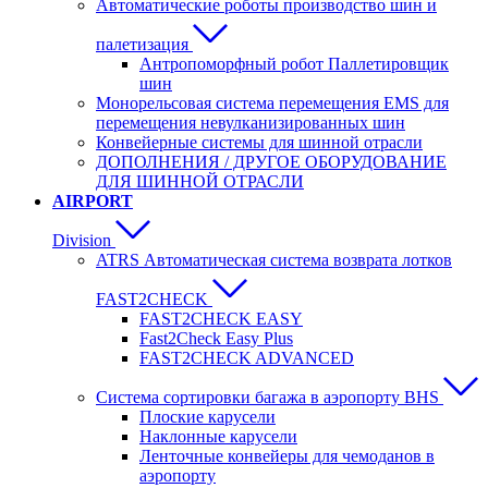
Автоматические роботы производство шин и
палетизация
Антропоморфный робот Паллетировщик
шин
Монорельсовая система перемещения EMS для
перемещения невулканизированных шин
Конвейерные системы для шинной отрасли
ДОПОЛНЕНИЯ / ДРУГОЕ ОБОРУДОВАНИЕ
ДЛЯ ШИННОЙ ОТРАСЛИ
AIRPORT
Division
ATRS Автоматическая система возврата лотков
FAST2CHECK
FAST2CHECK EASY
Fast2Check Easy Plus
FAST2CHECK ADVANCED
Система сортировки багажа в аэропорту BHS
Плоские карусели
Наклонные карусели
Ленточные конвейеры для чемоданов в
аэропорту