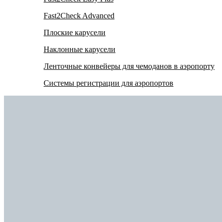
Fast2Check Advanced
Плоские карусели
Наклонные карусели
Ленточные конвейеры для чемоданов в аэропорту
Системы регистрации для аэропортов