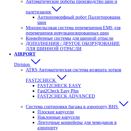
Автоматические роботы производство шин и
палетизация
Антропоморфный робот Паллетировщик
шин
Монорельсовая система перемещения EMS для
перемещения невулканизированных шин
Конвейерные системы для шинной отрасли
ДОПОЛНЕНИЯ / ДРУГОЕ ОБОРУДОВАНИЕ
ДЛЯ ШИННОЙ ОТРАСЛИ
AIRPORT
Division
ATRS Автоматическая система возврата лотков
FAST2CHECK
FAST2CHECK EASY
Fast2Check Easy Plus
FAST2CHECK ADVANCED
Система сортировки багажа в аэропорту BHS
Плоские карусели
Наклонные карусели
Ленточные конвейеры для чемоданов в
аэропорту