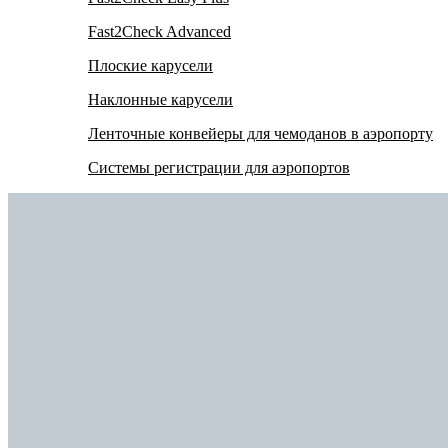
Fast2Check Advanced
Плоские карусели
Наклонные карусели
Ленточные конвейеры для чемоданов в аэропорту
Системы регистрации для аэропортов