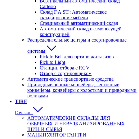
Вертикальный автоматический склад
Cartesio
Склад F.A.ST.: Автоматическое
складирование мебели
Специальный автоматический склад
Автоматический склад с самонесущей
конструкцией
Распределительные центры и сосртировочные
системы
Pick to Belt для сортировки заказов
Pick to Light
Станции отбора с RGV
Отбор с сортировщиком
Автоматические транспортные средства
Приводные цепные конвейеры, ленточные
конвейеры, конвейеры с холостыми и приводными
роликами
TIRE
Division
АВТОМАТИЧЕСКИЕ СКЛАДЫ ДЛЯ
ОБЫЧНЫХ И НЕВУЛКАНИЗИРОВАННЫХ
ШИН И СЫРЬЯ
MАНИПУЛЯТОР ГАНТРИ