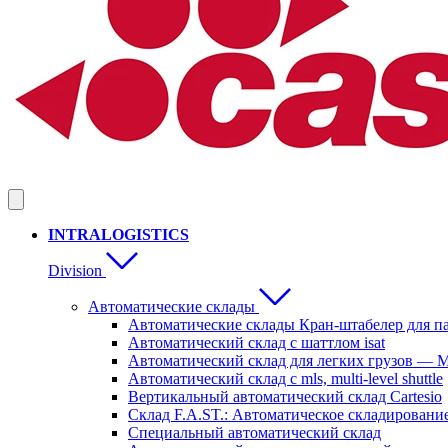
INTRALOGISTICS
Division
Автоматические склады
Автоматические склады Кран-штабелер для п
Автоматический склад с шаттлом isat
Автоматический склад для легких грузов — M
Aвтоматический склад с mls, multi-level shuttle
Вертикальный автоматический склад Cartesio
Склад F.A.ST.: Автоматическое складировани
Специальный автоматический склад