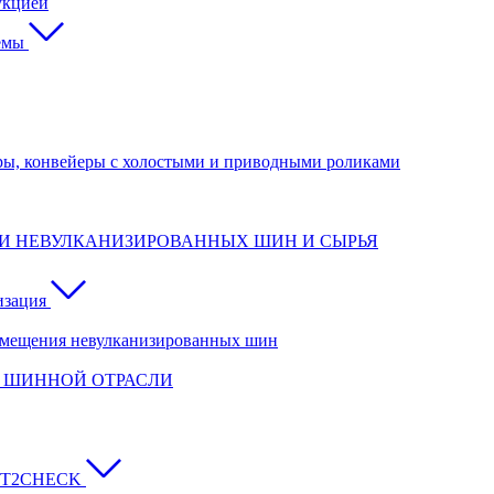
укцией
емы
ры, конвейеры с холостыми и приводными роликами
И НЕВУЛКАНИЗИРОВАННЫХ ШИН И СЫРЬЯ
изация
емещения невулканизированных шин
Я ШИННОЙ ОТРАСЛИ
FAST2CHECK