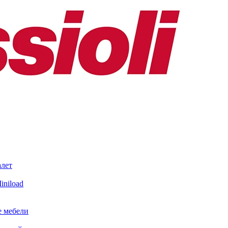
алет
iniload
е мебели