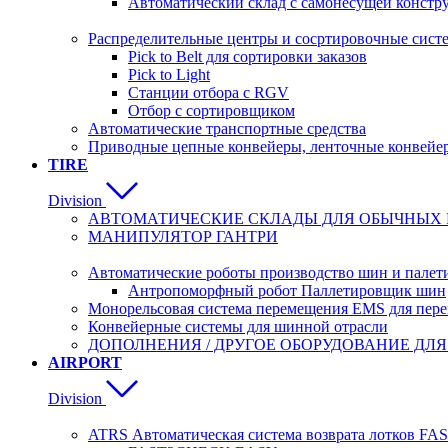
Автоматический склад с самонесущей констр
Распределительные центры и сосртировочные сист
Pick to Belt для сортировки заказов
Pick to Light
Станции отбора с RGV
Отбор с сортировщиком
Автоматические транспортные средства
Приводные цепные конвейеры, ленточные конвейе
TIRE
Division
АВТОМАТИЧЕСКИЕ СКЛАДЫ ДЛЯ ОБЫЧНЫХ 
MАНИПУЛЯТОР ГАНТРИ
Автоматические роботы производство шин и палет
Антропоморфный робот Паллетировщик шин
Монорельсовая система перемещения EMS для пер
Конвейерные системы для шинной отрасли
ДОПОЛНЕНИЯ / ДРУГОЕ ОБОРУДОВАНИЕ ДЛ
AIRPORT
Division
ATRS Автоматическая система возврата лотков 