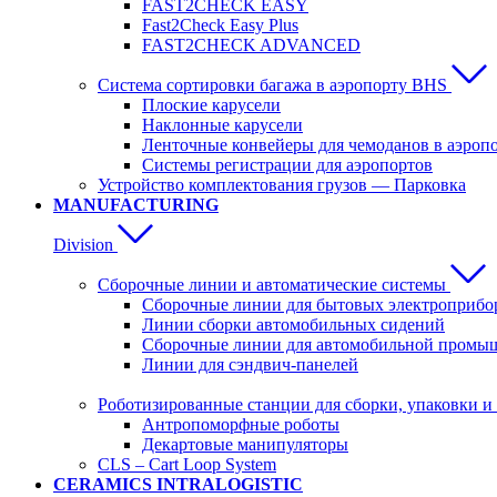
FAST2CHECK EASY
Fast2Check Easy Plus
FAST2CHECK ADVANCED
Система сортировки багажа в аэропорту BHS
Плоские карусели
Наклонные карусели
Ленточные конвейеры для чемоданов в аэроп
Системы регистрации для аэропортов
Устройство комплектования грузов — Парковка
MANUFACTURING
Division
Сборочные линии и автоматические системы
Сборочные линии для бытовых электроприбо
Линии сборки автомобильных сидений
Сборочные линии для автомобильной промы
Линии для сэндвич-панелей
Роботизированные станции для сборки, упаковки и
Антропоморфные роботы
Декартовые манипуляторы
CLS – Cart Loop System
CERAMICS INTRALOGISTIC