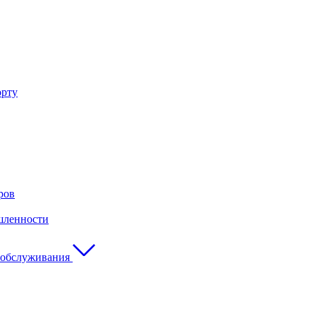
орту
ров
шленности
 обслуживания